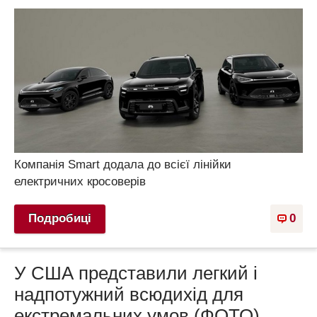
Компанія Smart додала до всієї лінійки
електричних кросоверів
Подробиці
0
У США представили легкий і
надпотужний всюдихід для
екстремальних умов (ФОТО)