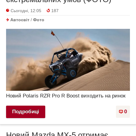
Сьогодні, 12:05
187
Автосвіт
/
Фото
Новий Polaris RZR Pro R Boost виходить на ринок
Подробиці
0
Новий Mazda MX-5 отримає