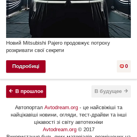
Новий Mitsubishi Pajero продовжує потроху
розкривати свої секрети
Подробиці
0
В прошлое
В будущее
Автопортал
Avtodream.org
- це найсвіжіші та
найцікавіші новини, огляди, тест-драйви та інші
цікавості зі світу автотехніки
Avtodream.org
© 2017
Використання будь-яких матеріалів, розміщених на